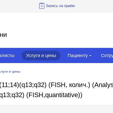
Запись на приём
ни
алисты
Услуги и цены
Пациенту
Сотр
слуги и цены
1;14)(q13;q32) (FISH, колич.) (Analys
(q13;q32) (FISH,quantitative))