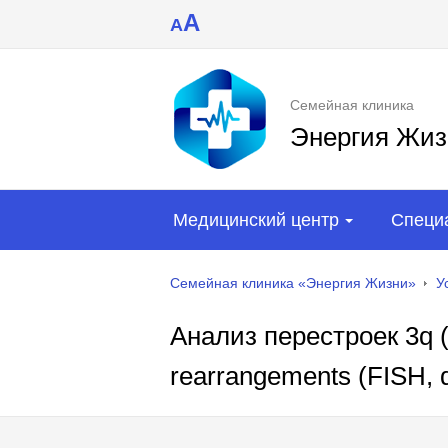
A
A
Семейная клиника
Энергия Жиз
Медицинский центр
Специ
Семейная клиника «Энергия Жизни»
У
Анализ перестроек 3q (F
rearrangements (FISH, q