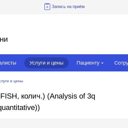
Запись на приём
ни
алисты
Услуги и цены
Пациенту
Сотр
слуги и цены
ISH, колич.) (Analysis of 3q
uantitative))