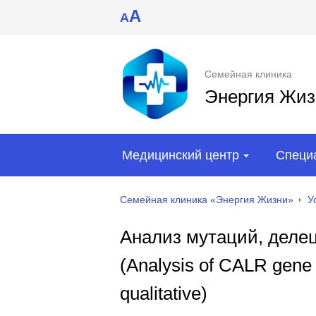
A
A
Семейная клиника
Энергия Жиз
Медицинский центр
Специ
Семейная клиника «Энергия Жизни»
У
Анализ мутаций, делец
(Analysis of CALR gene m
qualitative)