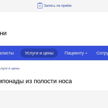
Запись на приём
ни
алисты
Услуги и цены
Пациенту
Сотр
слуги и цены
мпонады из полости носа