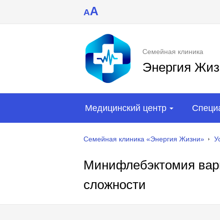
A
A
Семейная клиника
Энергия Жиз
Медицинский центр
Специ
Семейная клиника «Энергия Жизни»
У
Минифлебэктомия вари
сложности