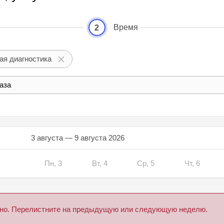
Время
2
ая диагностика
аза
3 августа — 9 августа 2026
Пн, 3
Вт, 4
Ср, 5
Чт, 6
дено. Перелистните на предыдущую или следующую неделю.