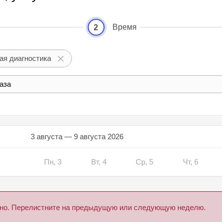
Время
2
ая диагностика
аза
3 августа — 9 августа 2026
Пн, 3
Вт, 4
Ср, 5
Чт, 6
дено. Перелистните на предыдущую или следующую неделю.