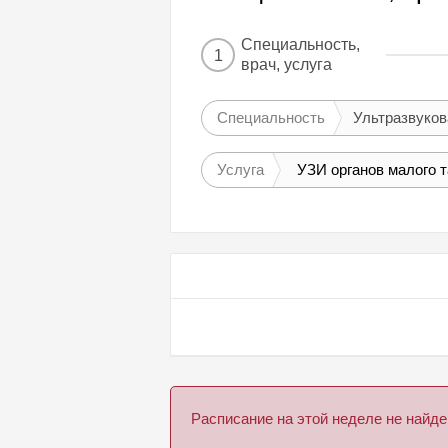
Специальность,
1
врач, услуга
Специальность
Ультразвуков
Услуга
УЗИ органов малого т
Расписание на этой неделе не най