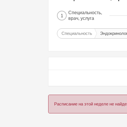
Специальность,
1
врач, услуга
Специальность
Эндокриноло
Расписание на этой неделе не най