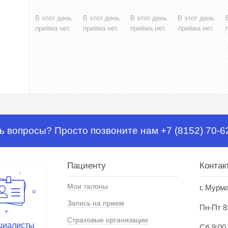
В этот день
В этот день
В этот день
В этот день
приёма нет.
приёма нет.
приёма нет.
приёма нет.
ь вопросы? Просто позвоните нам +7 (8152) 70-6
Пациенту
Контак
Мои талоны
г. Мурм
Запись на прием
Пн-Пт 8
Страховые организации
циалисты
Сб 9:00