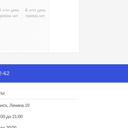
В этот день
В этот день
приёма нет.
приёма нет.
2-62
ты
анск, Ленина 19
:00 до 21:00
 до 20:00