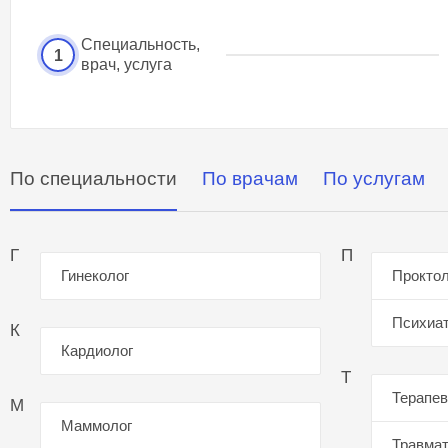
Специальность,
1
врач, услуга
По специальности
По врачам
По услугам
Г
П
Гинеколог
Проктол
Психиа
К
Кардиолог
Т
Терапев
М
Маммолог
Травмат