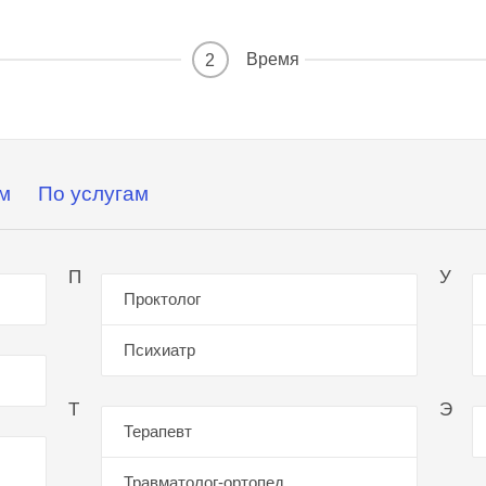
Время
2
м
По услугам
П
У
Проктолог
Психиатр
Т
Э
Терапевт
Травматолог-ортопед