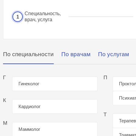
Специальность,
1
врач, услуга
По специальности
По врачам
По услугам
Г
П
Гинеколог
Проктол
Психиа
К
Кардиолог
Т
Терапев
М
Маммолог
Травмат