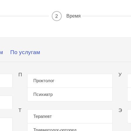
Время
2
м
По услугам
П
У
Проктолог
Психиатр
Т
Э
Терапевт
Травматолог-ортопед