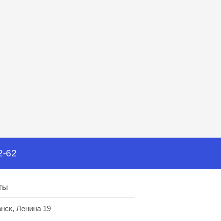
2-62
ты
анск, Ленина 19