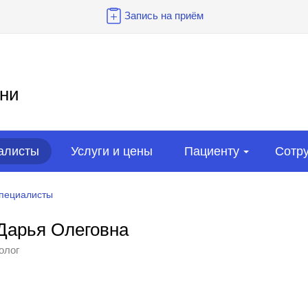
Запись на приём
ни
алисты
Услуги и цены
Пациенту
Сотр
пециалисты
Дарья Олеговна
олог