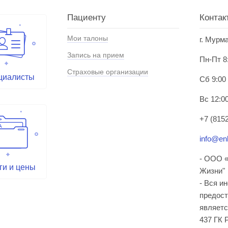
Пациенту
Контак
Мои талоны
г. Мурм
Запись на прием
Пн-Пт 8
Страховые организации
циалисты
Сб 9:00
Вс 12:00
+7 (8152
info@enl
- ООО «
ги и цены
Жизни"
- Вся и
предост
являетс
437 ГК 