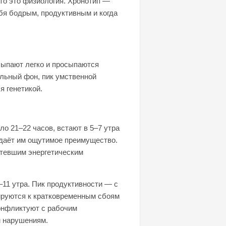
то это физиология. Хронотип —
ебя бодрым, продуктивным и когда
сыпают легко и просыпаются
альный фон, пик умственной
 генетикой.​
ло 21–22 часов, встают в 5–7 утра
 даёт им ощутимое преимущество.
стевшим энергетическим
11 утра. Пик продуктивности — с
ируются к кратковременным сбоям
онфликтуют с рабочим
м нарушениям.