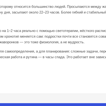
которому относится большинство людей. Просыпаются между жа
у дня, засыпают около 22–23 часов. Более гибкий и стабильный
о на 1–2 часа реально с помощью светотерапии, жёсткого распи
м хронотип меняется сам: подростки почти все становятся сова
 жаворонков — это тоже физиология, а не мудрость.
для самоопределения, а для планирования: сложные задачи, пе
еская работа и рутина — в часы спада. Это работает вне зависи