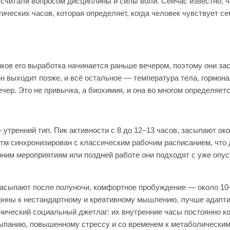
считали вопросом дисциплины и силы воли. Сейчас известно, ч
ических часов, которая определяет, когда человек чувствует с
ков его выработка начинается раньше вечером, поэтому они за
ин выходит позже, и всё остальное — температура тела, гормон
чер. Это не привычка, а биохимия, и она во многом определяется
тренний тип. Пик активности с 8 до 12–13 часов, засыпают око
итм синхронизирован с классическим рабочим расписанием, что
рним мероприятиям или поздней работе они подходят с уже опу
Засыпают после полуночи, комфортное пробуждение — около 10–
клонны к нестандартному и креативному мышлению, лучше адапт
нический социальный джетлаг: их внутренние часы постоянно к
осыпанию, повышенному стрессу и со временем к метаболически