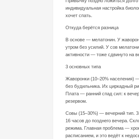
Привычку поздно ложиться долго 
индивидуальная настройка биолог
хочет спать.​
Откуда берётся разница
В основе — мелатонин. У жаворон
утром без усилий. У сов мелатон
активности — тоже сдвинуто на ве
3 основных типа
Жаворонки (10–20% населения) — у
без будильника. Их циркадный р
Плата — ранний спад сил: к вече
резервом.​
Совы (15–30%) — вечерний тип. 
16 часов до позднего вечера. С
режима. Главная проблема — хро
расписанием, и это ведёт к нед