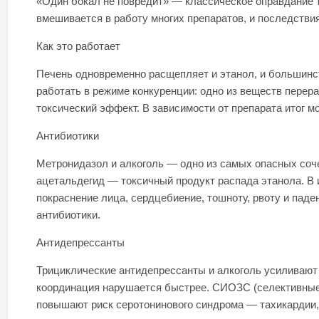
«Один бокал не повредит» — классическое оправдание т
вмешивается в работу многих препаратов, и последствия
Как это работает
Печень одновременно расщепляет и этанол, и большинс
работать в режиме конкуренции: одно из веществ перер
токсический эффект. В зависимости от препарата итог мо
Антибиотики
Метронидазол и алкоголь — одно из самых опасных соч
ацетальдегид — токсичный продукт распада этанола. В 
покраснение лица, сердцебиение, тошноту, рвоту и пад
антибиотики.​
Антидепрессанты
Трициклические антидепрессанты и алкоголь усиливают 
координация нарушается быстрее. СИОЗС (селективные 
повышают риск серотонинового синдрома — тахикардии, 