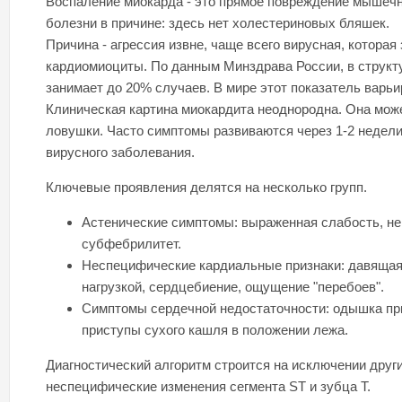
Воспаление миокарда - это прямое повреждение мышеч
болезни в причине: здесь нет холестериновых бляшек.
Причина - агрессия извне, чаще всего вирусная, котора
кардиомиоциты. По данным Минздрава России, в структу
занимает до 20% случаев. В мире этот показатель варьи
Клиническая картина миокардита неоднородна. Она може
ловушки. Часто симптомы развиваются через 1-2 недели
вирусного заболевания.
Ключевые проявления делятся на несколько групп.
Астенические симптомы: выраженная слабость, не
субфебрилитет.
Неспецифические кардиальные признаки: давящая 
нагрузкой, сердцебиение, ощущение "перебоев".
Симптомы сердечной недостаточности: одышка при 
приступы сухого кашля в положении лежа.
Диагностический алгоритм строится на исключении друг
неспецифические изменения сегмента ST и зубца Т.