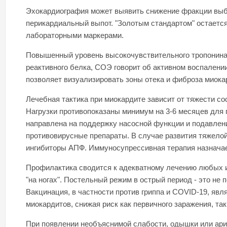
Эхокардиография может выявить снижение фракции выбр
перикардиальный выпот. "Золотым стандартом" остается
лабораторными маркерами.
Повышенный уровень высокочувствительного тропонина 
реактивного белка, СОЭ говорит об активном воспалени
позволяет визуализировать зоны отека и фиброза миока
Лечебная тактика при миокардите зависит от тяжести со
Нагрузки противопоказаны минимум на 3-6 месяцев для
направлена на поддержку насосной функции и подавлени
противовирусные препараты. В случае развития тяжелой
ингибиторы АПФ. Иммуносупрессивная терапия назнача
Профилактика сводится к адекватному лечению любых 
"на ногах". Постельный режим в острый период - это не 
Вакцинация, в частности против гриппа и COVID-19, я
миокардитов, снижая риск как первичного заражения, та
При появлении необъяснимой слабости, одышки или арит