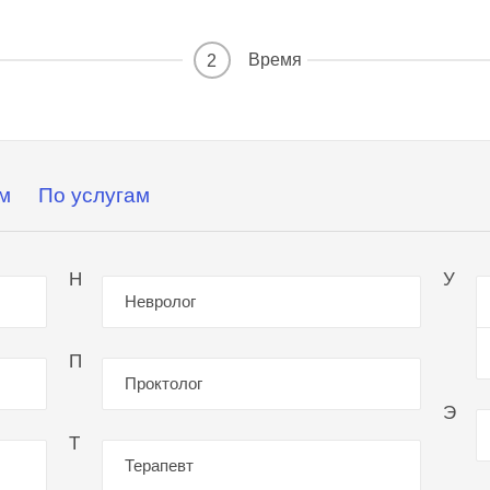
Время
2
м
По услугам
Н
У
Невролог
П
Проктолог
Э
Т
Терапевт