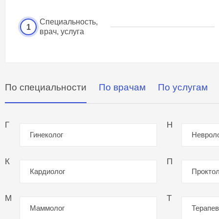
Специальность,
1
врач, услуга
По специальности
По врачам
По услугам
Г
Н
Гинеколог
Неврол
К
П
Кардиолог
Проктол
М
Т
Маммолог
Терапев