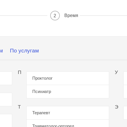
Время
2
м
По услугам
П
У
Проктолог
Психиатр
Т
Э
Терапевт
Травматолог-ортопед