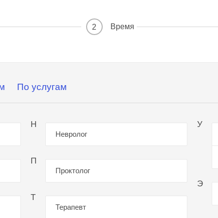
Время
2
м
По услугам
Н
У
Невролог
П
Проктолог
Э
Т
Терапевт