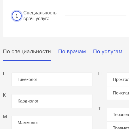
Специальность,
1
врач, услуга
По специальности
По врачам
По услугам
Г
П
Гинеколог
Проктол
Психиа
К
Кардиолог
Т
Терапев
М
Маммолог
Травмат