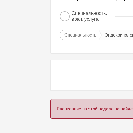
Специальность,
1
врач, услуга
Специальность
Эндокриноло
Расписание на этой неделе не най